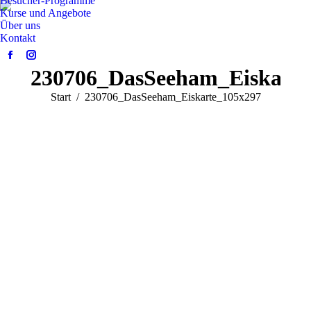
Besucher-Programme
Kurse und Angebote
Über uns
Kontakt
Facebook
Instagram
230706_DasSeeham_Eiskarte
page
page
opens
opens
Sie befinden sich hier:
Start
230706_DasSeeham_Eiskarte_105x297
in
in
new
new
window
window