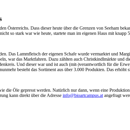
s
den Österreichs. Dass dieser heute über die Grenzen von Seeham bekannt
 nicht so stark war wie heute, startete man im eigenen Haus mit knapp
en. Das Lammfleisch der eigenen Schafe wurde vermarktet und Margit s
eln, war das Marktfahren. Dazu zählten auch Christkindlmärkte und di
denkreis. Und dieser war und ist auch (mit-)verantwortlich für die Er
mehr besteht das Sortiment aus über 3.000 Produkten. Das erhöht si
ie die Öle gepresst werden. Natürlich nur dann, wenn eine Produktion
rung kann direkt über die Adresse
info@bioartcampus.at
angefragt wer