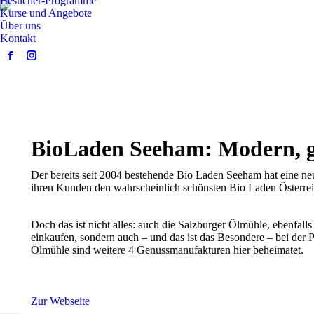
Besucher-Programme
Kurse und Angebote
Über uns
Kontakt
Facebook
Instagram
page
page
opens
opens
in
in
new
new
window
window
BioLaden Seeham: Modern, gr
Der bereits seit 2004 bestehende Bio Laden Seeham hat eine n
ihren Kunden den wahrscheinlich schönsten Bio Laden Österrei
Doch das ist nicht alles: auch die Salzburger Ölmühle, ebenfall
einkaufen, sondern auch – und das ist das Besondere – bei der
Ölmühle sind weitere 4 Genussmanufakturen hier beheimatet.
Zur Webseite