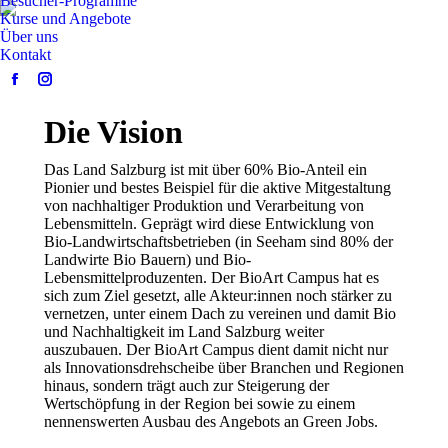
Besucher-Programme
Kurse und Angebote
Über uns
Kontakt
Facebook
Instagram
page
page
Die Vision
opens
opens
in
in
Das Land Salzburg ist mit über 60% Bio-Anteil ein
new
new
Pionier und bestes Beispiel für die aktive Mitgestaltung
window
window
von nachhaltiger Produktion und Verarbeitung von
Lebensmitteln. Geprägt wird diese Entwicklung von
Bio-Landwirtschaftsbetrieben (in Seeham sind 80% der
Landwirte Bio Bauern) und Bio-
Lebensmittelproduzenten. Der BioArt Campus hat es
sich zum Ziel gesetzt, alle Akteur:innen noch stärker zu
vernetzen, unter einem Dach zu vereinen und damit Bio
und Nachhaltigkeit im Land Salzburg weiter
auszubauen. Der BioArt Campus dient damit nicht nur
als Innovationsdrehscheibe über Branchen und Regionen
hinaus, sondern trägt auch zur Steigerung der
Wertschöpfung in der Region bei sowie zu einem
nennenswerten Ausbau des Angebots an Green Jobs.