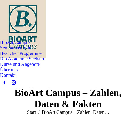
BioArt Campus
Seminarzentrum
Besucher-Programme
Bio Akademie Seeham
Kurse und Angebote
Über uns
Kontakt
Facebook
Instagram
BioArt Campus – Zahlen,
page
page
opens
opens
Daten & Fakten
in
in
Sie befinden sich hier:
Start
BioArt Campus – Zahlen, Daten…
new
new
window
window