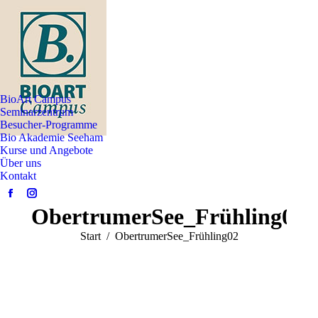
BioArt Campus
Seminarzentrum
Besucher-Programme
Bio Akademie Seeham
Kurse und Angebote
Über uns
Kontakt
Facebook
Instagram
ObertrumerSee_Frühling02
page
page
opens
opens
Sie befinden sich hier:
Start
ObertrumerSee_Frühling02
in
in
new
new
window
window