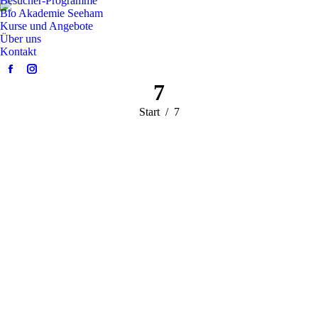
Besucher-Programme
Bio Akademie Seeham
Kurse und Angebote
Über uns
Kontakt
Facebook
Instagram
7
page
page
opens
opens
Sie befinden
Start
7
in
in
sich hier:
new
new
window
window