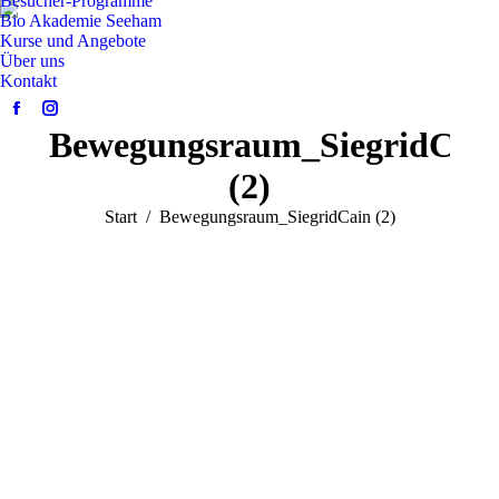
Besucher-Programme
Bio Akademie Seeham
Kurse und Angebote
Über uns
Kontakt
Facebook
Instagram
Bewegungsraum_SiegridCai
page
page
opens
opens
(2)
in
in
Sie befinden sich hier:
Start
Bewegungsraum_SiegridCain (2)
new
new
window
window