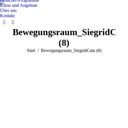
Besucher-Programme
Kurse und Angebote
Über uns
Kontakt
Facebook
Instagram
Bewegungsraum_SiegridCai
page
page
opens
opens
(8)
in
in
Sie befinden sich hier:
Start
Bewegungsraum_SiegridCain (8)
new
new
window
window