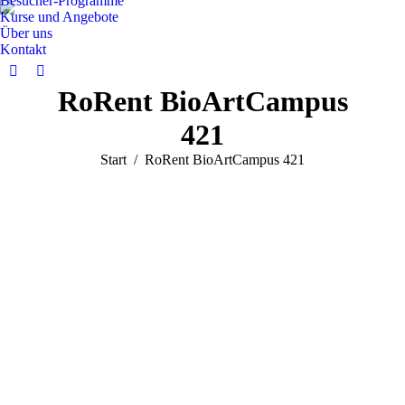
Besucher-Programme
Kurse und Angebote
Über uns
Kontakt
Facebook
Instagram
RoRent BioArtCampus
page
page
opens
opens
421
in
in
Sie befinden sich hier:
Start
RoRent BioArtCampus 421
new
new
window
window