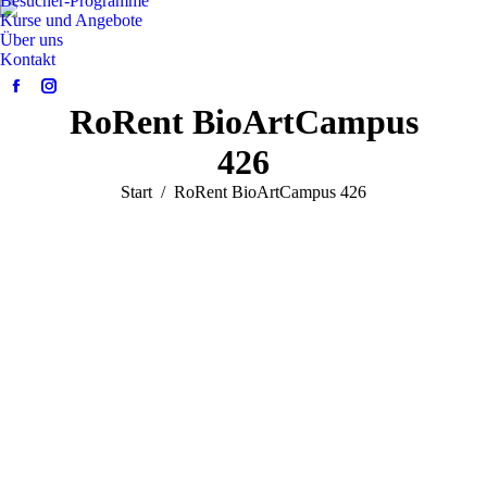
Besucher-Programme
Kurse und Angebote
Über uns
Kontakt
Facebook
Instagram
RoRent BioArtCampus
page
page
opens
opens
426
in
in
Sie befinden sich hier:
Start
RoRent BioArtCampus 426
new
new
window
window