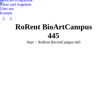
Besucher-Programme
Kurse und Angebote
Über uns
Kontakt
Facebook
Instagram
RoRent BioArtCampus
page
page
opens
opens
445
in
in
Sie befinden sich hier:
Start
RoRent BioArtCampus 445
new
new
window
window