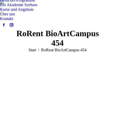
Besucher-Programme
Bio Akademie Seeham
Kurse und Angebote
Über uns
Kontakt
Facebook
Instagram
RoRent BioArtCampus
page
page
opens
opens
454
in
in
Sie befinden sich hier:
Start
RoRent BioArtCampus 454
new
new
window
window