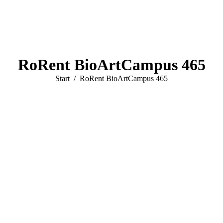
RoRent BioArtCampus 465
Sie befinden sich hier:
Start
RoRent BioArtCampus 465