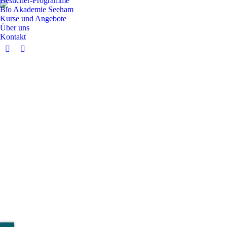
Besucher-Programme
Bio Akademie Seeham
Kurse und Angebote
Über uns
Kontakt
Facebook
Instagram
page
page
opens
opens
in
in
new
new
window
window