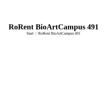
RoRent BioArtCampus 491
Sie befinden sich hier:
Start
RoRent BioArtCampus 491