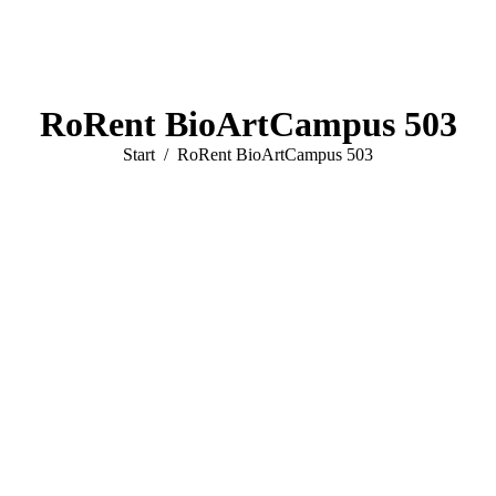
RoRent BioArtCampus 503
Sie befinden sich hier:
Start
RoRent BioArtCampus 503