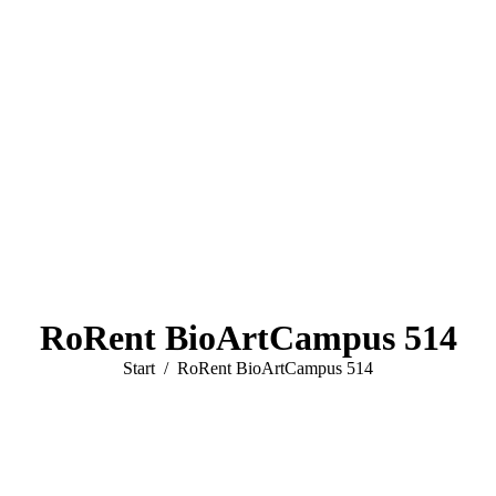
RoRent BioArtCampus 514
Sie befinden sich hier:
Start
RoRent BioArtCampus 514