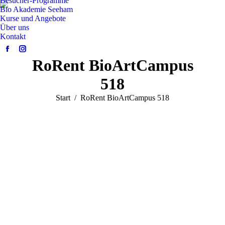
Besucher-Programme
Bio Akademie Seeham
Kurse und Angebote
Über uns
Kontakt
Facebook
Instagram
RoRent BioArtCampus
page
page
opens
opens
518
in
in
Sie befinden sich hier:
Start
RoRent BioArtCampus 518
new
new
window
window