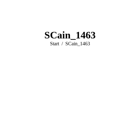
SCain_1463
Sie befinden sich hier:
Start
SCain_1463