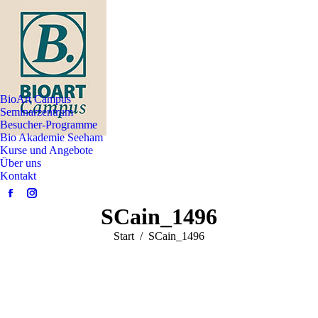
BioArt Campus
Seminarzentrum
Besucher-Programme
Bio Akademie Seeham
Kurse und Angebote
Über uns
Kontakt
Facebook
Instagram
SCain_1496
page
page
opens
opens
Sie befinden sich hier:
Start
SCain_1496
in
in
new
new
window
window