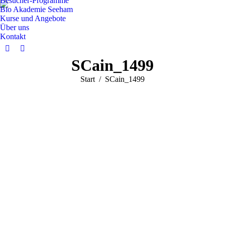
Besucher-Programme
Bio Akademie Seeham
Kurse und Angebote
Über uns
Kontakt
Facebook
Instagram
SCain_1499
page
page
opens
opens
Sie befinden sich hier:
Start
SCain_1499
in
in
new
new
window
window