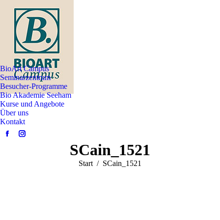
BioArt Campus
Seminarzentrum
Besucher-Programme
Bio Akademie Seeham
Kurse und Angebote
Über uns
Kontakt
Facebook
Instagram
SCain_1521
page
page
opens
opens
Sie befinden sich hier:
Start
SCain_1521
in
in
new
new
window
window