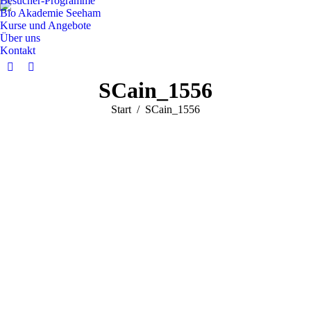
Besucher-Programme
Bio Akademie Seeham
Kurse und Angebote
Über uns
Kontakt
Facebook
Instagram
SCain_1556
page
page
opens
opens
Sie befinden sich hier:
Start
SCain_1556
in
in
new
new
window
window