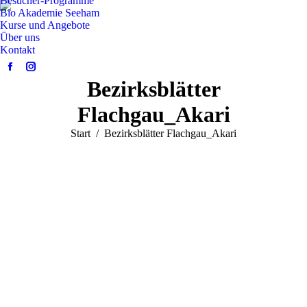
Besucher-Programme
Bio Akademie Seeham
Kurse und Angebote
Über uns
Kontakt
Facebook
Instagram
Bezirksblätter
page
page
opens
opens
Flachgau_Akari
in
in
Sie befinden sich hier:
Start
Bezirksblätter Flachgau_Akari
new
new
window
window