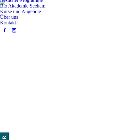
Besucher-Programme
Bio Akademie Seeham
Kurse und Angebote
Über uns
Kontakt
Facebook
Instagram
page
page
opens
opens
in
in
new
new
window
window