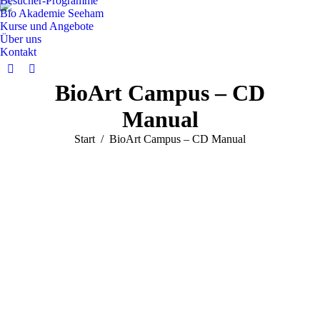
Besucher-Programme
Bio Akademie Seeham
Kurse und Angebote
Über uns
Kontakt
Facebook
Instagram
BioArt Campus – CD
page
page
opens
opens
Manual
in
in
Sie befinden sich hier:
Start
BioArt Campus – CD Manual
new
new
window
window