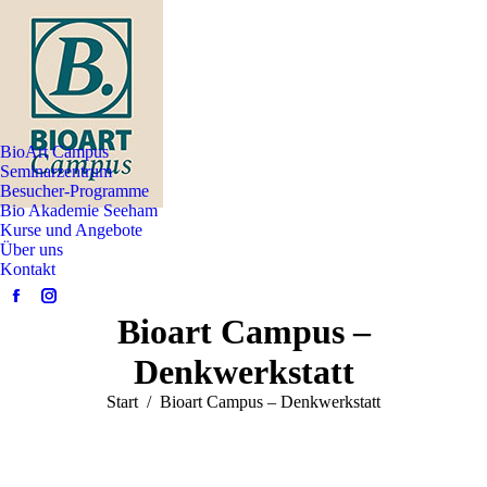
BioArt Campus
Seminarzentrum
Besucher-Programme
Bio Akademie Seeham
Kurse und Angebote
Über uns
Kontakt
Facebook
Instagram
Bioart Campus –
page
page
opens
opens
Denkwerkstatt
in
in
Sie befinden sich hier:
Start
Bioart Campus – Denkwerkstatt
new
new
window
window