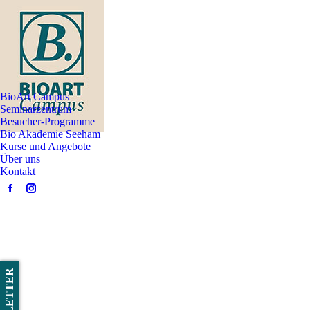
BioArt Campus
Seminarzentrum
Besucher-Programme
Bio Akademie Seeham
Kurse und Angebote
Über uns
Kontakt
Facebook
Instagram
page
page
opens
opens
in
in
new
new
window
window
NEWSLETTER