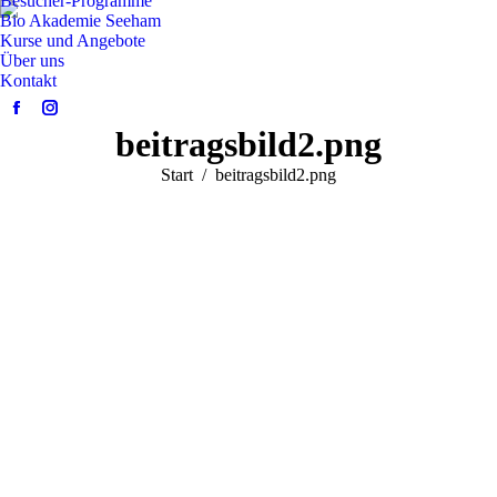
Besucher-Programme
Bio Akademie Seeham
Kurse und Angebote
Über uns
Kontakt
Facebook
Instagram
beitragsbild2.png
page
page
opens
opens
Sie befinden sich hier:
Start
beitragsbild2.png
in
in
new
new
window
window