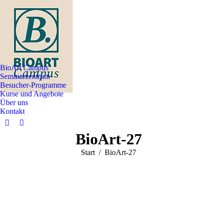
BioArt Campus
Seminarzentrum
Besucher-Programme
Kurse und Angebote
Über uns
Kontakt
Facebook
Instagram
BioArt-27
page
page
opens
opens
Sie befinden sich hier:
Start
BioArt-27
in
in
new
new
window
window