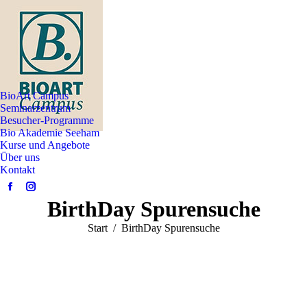
BioArt Campus
Seminarzentrum
Besucher-Programme
Bio Akademie Seeham
Kurse und Angebote
Über uns
Kontakt
Facebook
Instagram
BirthDay Spurensuche
page
page
opens
opens
Sie befinden sich hier:
Start
BirthDay Spurensuche
in
in
new
new
window
window