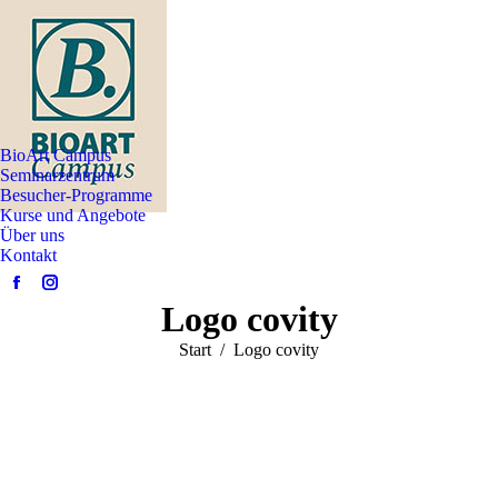
BioArt Campus
Seminarzentrum
Besucher-Programme
Kurse und Angebote
Über uns
Kontakt
Facebook
Instagram
Logo covity
page
page
opens
opens
Sie befinden sich hier:
Start
Logo covity
in
in
new
new
window
window