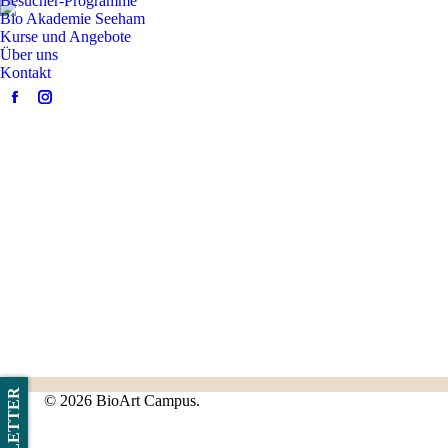
Besucher-Programme
Bio Akademie Seeham
Kurse und Angebote
Über uns
Kontakt
Facebook
Instagram
page
page
opens
opens
in
in
new
new
window
window
NEWSLETTER
©
2026 BioArt Campus.