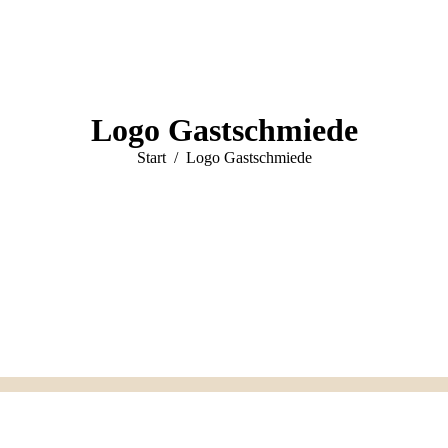
Logo Gastschmiede
Sie befinden sich hier:
Start
Logo Gastschmiede