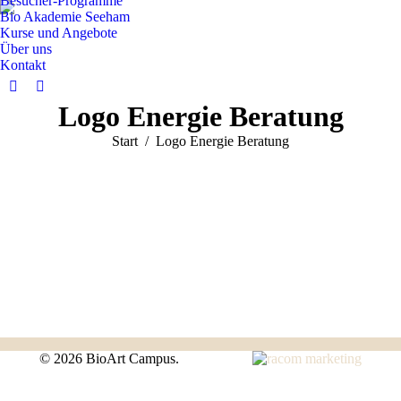
Besucher-Programme
Bio Akademie Seeham
Kurse und Angebote
Über uns
Kontakt
Facebook
Instagram
Logo Energie Beratung
page
page
opens
opens
Sie befinden sich hier:
Start
Logo Energie Beratung
in
in
new
new
window
window
©
2026 BioArt Campus.