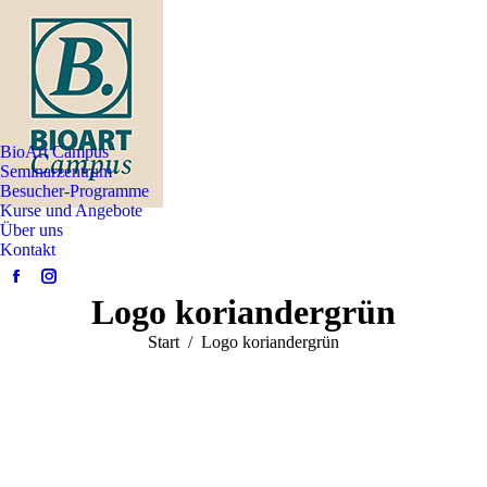
BioArt Campus
Seminarzentrum
Besucher-Programme
Kurse und Angebote
Über uns
Kontakt
Facebook
Instagram
Logo koriandergrün
page
page
opens
opens
Sie befinden sich hier:
Start
Logo koriandergrün
in
in
new
new
window
window