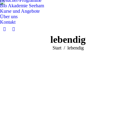
Besucher-Programme
Bio Akademie Seeham
Kurse und Angebote
Über uns
Kontakt
Facebook
Instagram
lebendig
page
page
opens
opens
Sie befinden sich hier:
Start
lebendig
in
in
new
new
window
window