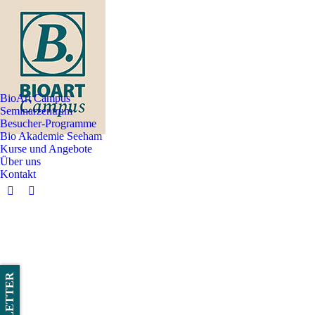
BioArt Campus
Seminarzentrum
Besucher-Programme
Bio Akademie Seeham
Kurse und Angebote
Über uns
Kontakt
Facebook
Instagram
page
page
opens
opens
in
in
new
new
window
window
NEWSLETTER