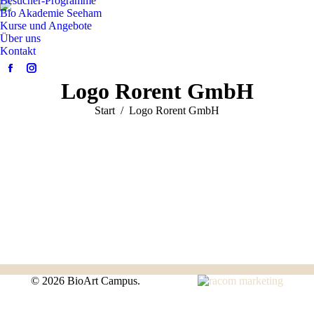
Besucher-Programme
Bio Akademie Seeham
Kurse und Angebote
Über uns
Kontakt
Facebook
Instagram
Logo Rorent GmbH
page
page
opens
opens
Sie befinden sich hier:
Start
Logo Rorent GmbH
in
in
new
new
window
window
©
2026 BioArt Campus.