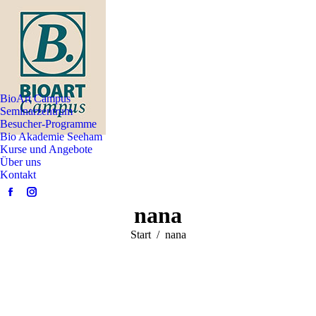
BioArt Campus
Seminarzentrum
Besucher-Programme
Bio Akademie Seeham
Kurse und Angebote
Über uns
Kontakt
Facebook
Instagram
nana
page
page
opens
opens
Sie befinden sich
Start
nana
in
in
hier:
new
new
window
window