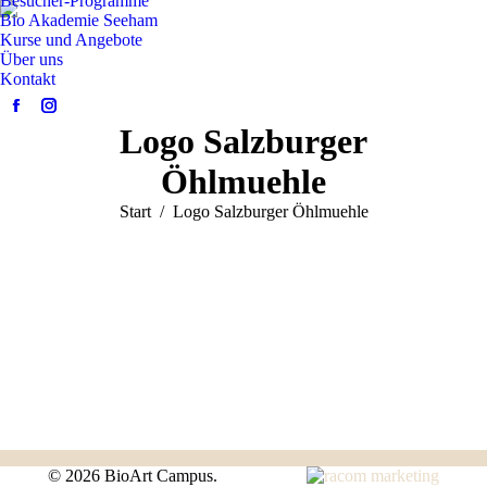
Besucher-Programme
Bio Akademie Seeham
Kurse und Angebote
Über uns
Kontakt
Facebook
Instagram
Logo Salzburger
page
page
opens
opens
Öhlmuehle
in
in
Sie befinden sich hier:
Start
Logo Salzburger Öhlmuehle
new
new
window
window
©
2026 BioArt Campus.