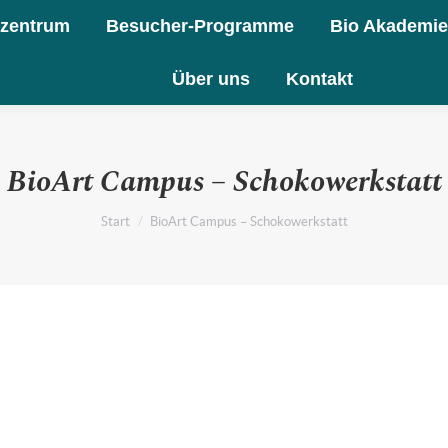
zentrum
Besucher-Programme
Bio Akademi
Über uns
Kontakt
BioArt Campus – Schokowerkstatt
Sie befinden sich hier:
Start
BioArt Campus – Schokowerkstatt