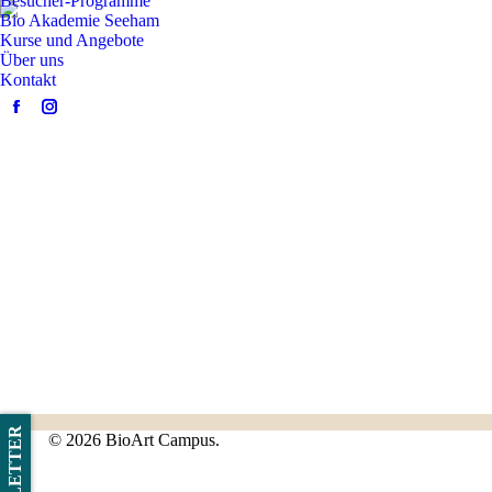
Besucher-Programme
Bio Akademie Seeham
Kurse und Angebote
Über uns
Kontakt
Facebook
Instagram
page
page
opens
opens
in
in
new
new
window
window
NEWSLETTER
©
2026 BioArt Campus.