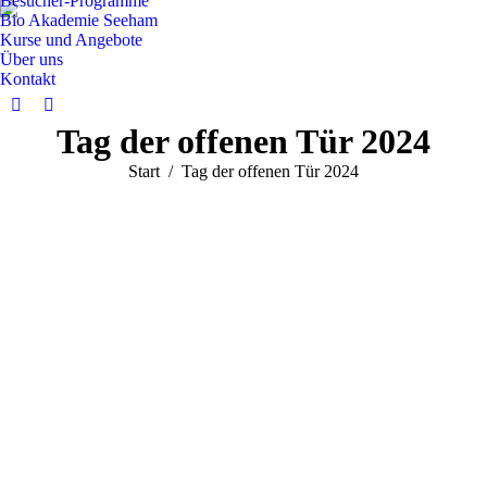
Besucher-Programme
Bio Akademie Seeham
Kurse und Angebote
Über uns
Kontakt
Facebook
Instagram
Tag der offenen Tür 2024
page
page
opens
opens
Sie befinden sich hier:
Start
Tag der offenen Tür 2024
in
in
new
new
window
window