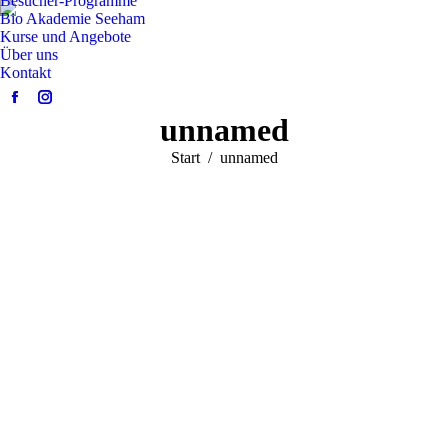
Besucher-Programme
Bio Akademie Seeham
Kurse und Angebote
Über uns
Kontakt
Facebook
Instagram
unnamed
page
page
opens
opens
Sie befinden sich hier:
Start
unnamed
in
in
new
new
window
window