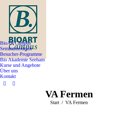
BioArt Campus
Seminarzentrum
Besucher-Programme
Bio Akademie Seeham
Kurse und Angebote
Über uns
Kontakt
Facebook
Instagram
VA Fermen
page
page
opens
opens
Sie befinden sich hier:
Start
VA Fermen
in
in
new
new
window
window