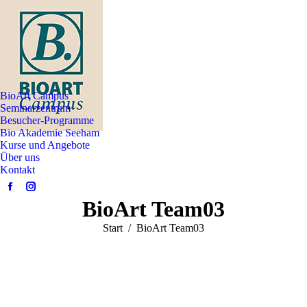
BioArt Campus
Seminarzentrum
Besucher-Programme
Bio Akademie Seeham
Kurse und Angebote
Über uns
Kontakt
Facebook
Instagram
BioArt Team03
page
page
opens
opens
Sie befinden sich hier:
Start
BioArt Team03
in
in
new
new
window
window