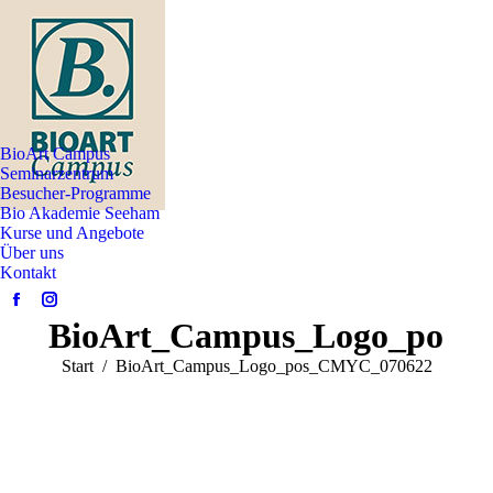
BioArt Campus
Seminarzentrum
Besucher-Programme
Bio Akademie Seeham
Kurse und Angebote
Über uns
Kontakt
Facebook
Instagram
BioArt_Campus_Logo_pos
page
page
opens
opens
Sie befinden sich hier:
Start
BioArt_Campus_Logo_pos_CMYC_070622
in
in
new
new
window
window