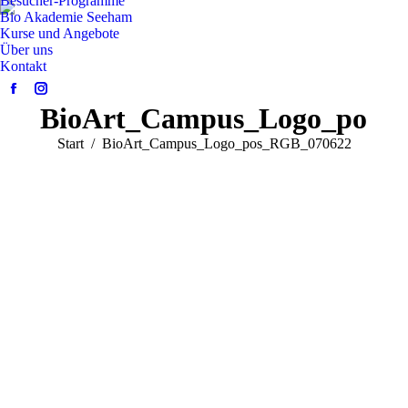
Besucher-Programme
Bio Akademie Seeham
Kurse und Angebote
Über uns
Kontakt
Facebook
Instagram
BioArt_Campus_Logo_pos_
page
page
opens
opens
Sie befinden sich hier:
Start
BioArt_Campus_Logo_pos_RGB_070622
in
in
new
new
window
window