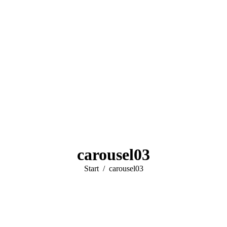
carousel03
Sie befinden sich hier:
Start
carousel03