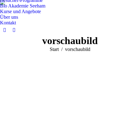
Besucher-Programme
Bio Akademie Seeham
Kurse und Angebote
Über uns
Kontakt
Facebook
Instagram
vorschaubild
page
page
opens
opens
Sie befinden sich hier:
Start
vorschaubild
in
in
new
new
window
window