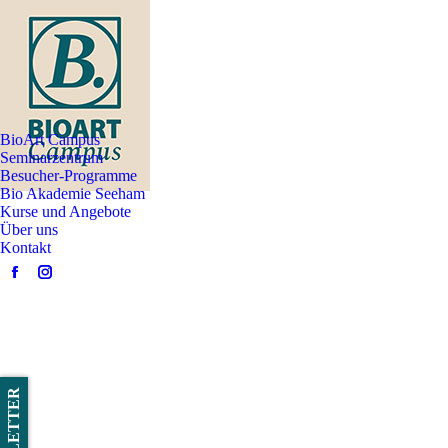
BioArt Campus
Seminarzentrum
Besucher-Programme
Bio Akademie Seeham
Kurse und Angebote
Über uns
Kontakt
Facebook
Instagram
page
page
opens
opens
in
in
new
new
window
window
NEWSLETTER